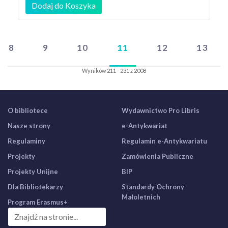
Dodaj do Koszyka
8
9
10
11
12
13
Wyników 211 - 231 z 2008
O bibliotece
Wydawnictwo Pro Libris
Nasze strony
e-Antykwariat
Regulaminy
Regulamin e-Antykwariatu
Projekty
Zamówienia Publiczne
Projekty Unijne
BIP
Dla Bibliotekarzy
Standardy Ochrony
Małoletnich
Program Erasmus+