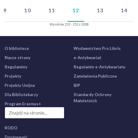
9
10
11
12
13
14
Wyników 232 - 252 z 2008
O bibliotece
Wydawnictwo Pro Libris
Nasze strony
e-Antykwariat
Regulaminy
Regulamin e-Antykwariatu
Projekty
Zamówienia Publiczne
Projekty Unijne
BIP
Dla Bibliotekarzy
Standardy Ochrony
Małoletnich
Program Erasmus+
RODO
Dostępność