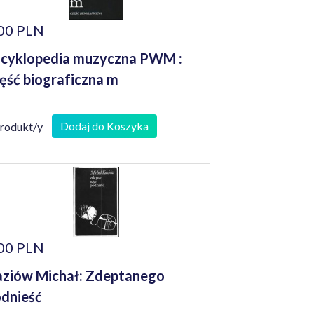
00 PLN
cyklopedia muzyczna PWM :
ęść biograficzna m
Dodaj do Koszyka
produkt/y
00 PLN
ziów Michał: Zdeptanego
dnieść