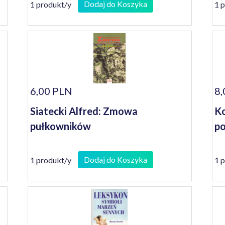
se
Dodaj do Koszyka
1 produkt/y
1 
6,00 PLN
8,
Siatecki Alfred: Zmowa
Ko
pułkowników
p
Dodaj do Koszyka
1 produkt/y
1 