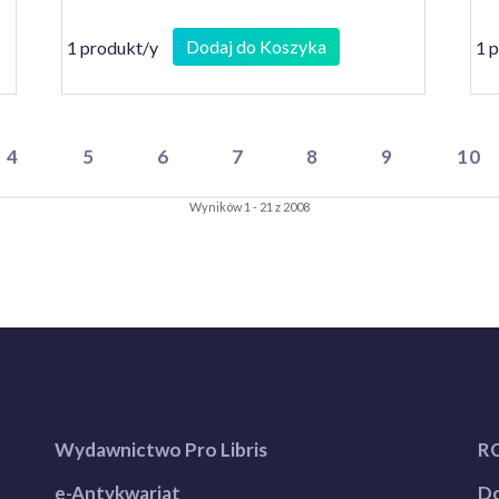
Dodaj do Koszyka
1 produkt/y
1 
4
5
6
7
8
9
10
Wyników 1 - 21 z 2008
Wydawnictwo Pro Libris
R
e-Antykwariat
Do