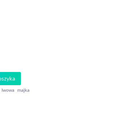
oszyka
lwowa
majka