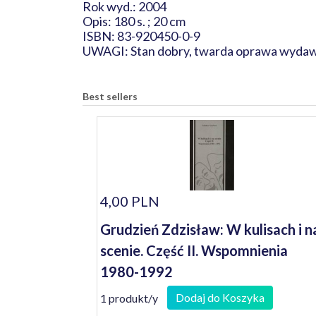
Rok wyd.: 2004
Opis: 180 s. ; 20 cm
ISBN: 83-920450-0-9
UWAGI: Stan dobry, twarda oprawa wydaw
Best sellers
4,00 PLN
Grudzień Zdzisław: W kulisach i n
scenie. Część II. Wspomnienia
1980-1992
Dodaj do Koszyka
1 produkt/y