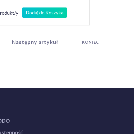
Dodaj do Koszyka
produkt/y
Następny artykuł
KONIEC
ODO
stępność