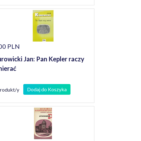
00 PLN
rowicki Jan: Pan Kepler raczy
ierać
Dodaj do Koszyka
produkt/y