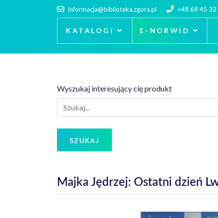
informacja@biblioteka.zgora.pl
+48 68 45 32
KATALOGI
E-NORWID
Wyszukaj interesujący cię produkt
SZUKAJ
Majka Jędrzej: Ostatni dzień 