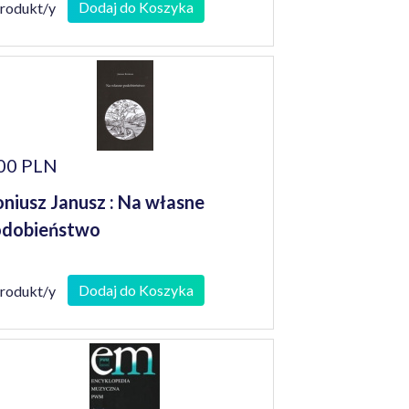
niorów
Dodaj do Koszyka
produkt/y
00 PLN
niusz Janusz : Na własne
odobieństwo
Dodaj do Koszyka
produkt/y