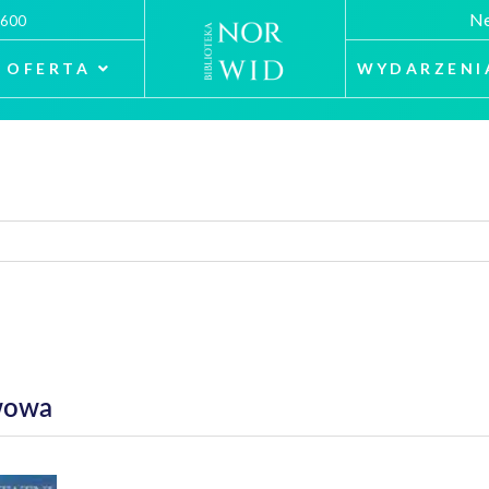
Ne
 600
OFERTA
WYDARZENI
Lwowa