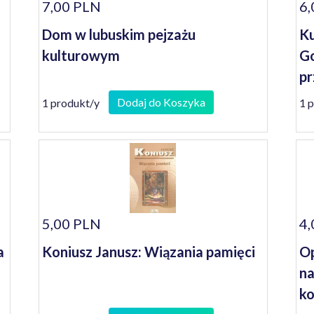
7,00 PLN
6,
Dom w lubuskim pejzażu
Ku
kulturowym
Go
pr
Dodaj do Koszyka
1 produkt/y
1 
5,00 PLN
4,
a
Koniusz Janusz: Wiązania pamięci
Op
na
ko