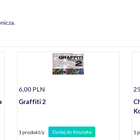
nicza.
6,00 PLN
25
a
Graffiti 2
Ch
Ko
Dodaj do Koszyka
1 produkt/y
1 