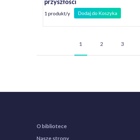
przyszłości
Dodaj do Koszyka
1 produkt/y
1
2
3
O bibliotece
Nasze strony