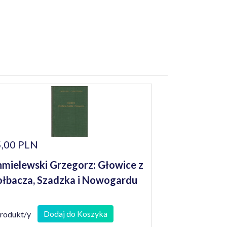
,00 PLN
mielewski Grzegorz: Głowice z
łbacza, Szadzka i Nowogardu
Dodaj do Koszyka
produkt/y