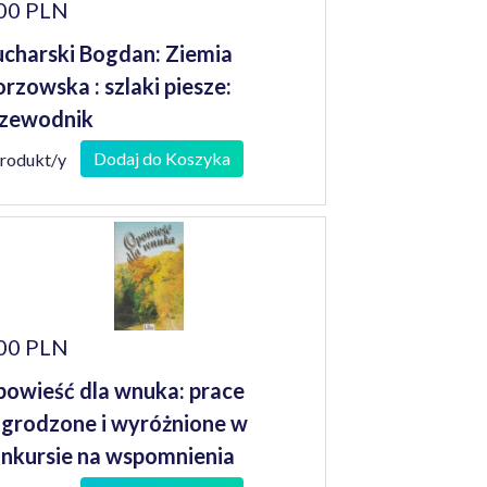
00 PLN
charski Bogdan: Ziemia
rzowska : szlaki piesze:
zewodnik
Dodaj do Koszyka
produkt/y
00 PLN
owieść dla wnuka: prace
grodzone i wyróżnione w
nkursie na wspomnienia