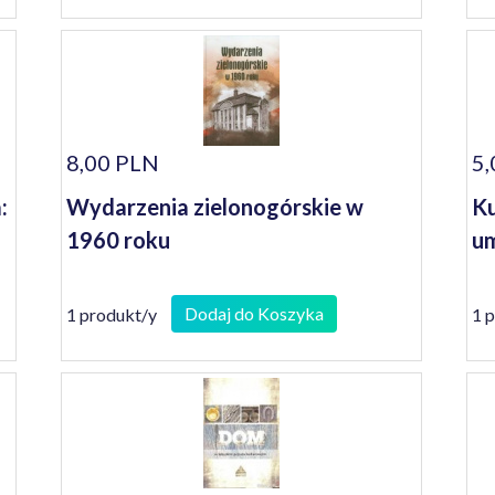
8,00 PLN
5,
:
Wydarzenia zielonogórskie w
Ku
1960 roku
um
Dodaj do Koszyka
1 produkt/y
1 