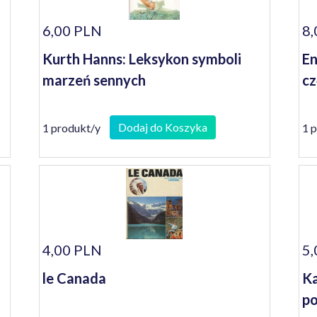
6,00 PLN
8,
Kurth Hanns: Leksykon symboli
En
marzeń sennych
cz
Dodaj do Koszyka
1 produkt/y
1 
4,00 PLN
5,
le Canada
Ka
po