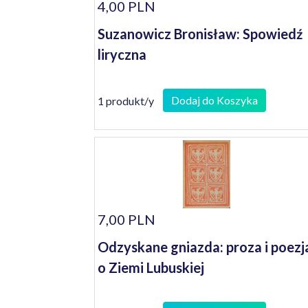
4,00 PLN
Suzanowicz Bronisław: Spowiedź
liryczna
Dodaj do Koszyka
1 produkt/y
7,00 PLN
Odzyskane gniazda: proza i poezj
o Ziemi Lubuskiej