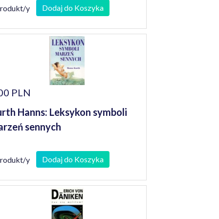
Dodaj do Koszyka
produkt/y
00 PLN
rth Hanns: Leksykon symboli
rzeń sennych
Dodaj do Koszyka
produkt/y