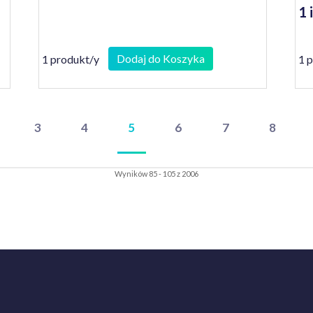
1 
Dodaj do Koszyka
1 produkt/y
1 
3
4
5
6
7
8
Wyników 85 - 105 z 2006