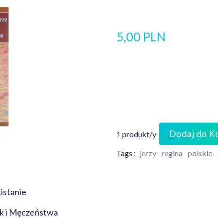
5,00 PLN
Dodaj do K
1 produkt/y
Tags :
jerzy
regina
polskie
istanie
k i Męczeństwa