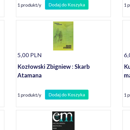
Dodaj do Koszyka
1 produkt/y
1 
5,00 PLN
6,
Kozłowski Zbigniew : Skarb
Ku
Atamana
ma
Dodaj do Koszyka
1 produkt/y
1 