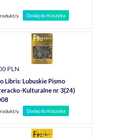
Dodaj do Koszyka
produkt/y
00 PLN
o Libris: Lubuskie Pismo
teracko-Kulturalne nr 3(24)
008
Dodaj do Koszyka
produkt/y