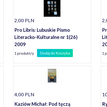
2,00 PLN
2,
Pro Libris: Lubuskie Pismo
Pr
Literacko-Kulturalne nr 1(26)
Li
2009
2
Dodaj do Koszyka
1 produkt/y
1 
4,00 PLN
10
Kaziów Michał: Pod tęczą
Ry