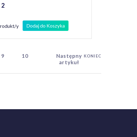
i 2
Dodaj do Koszyka
produkt/y
9
10
Następny
KONIEC
artykuł