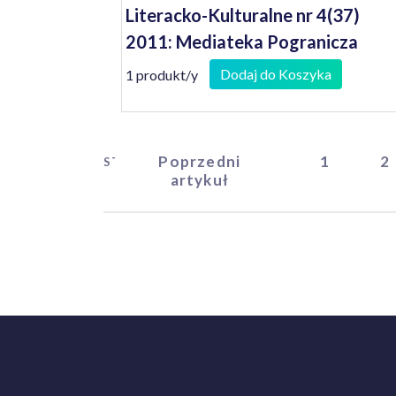
Literacko-Kulturalne nr 4(37)
2011: Mediateka Pogranicza
Dodaj do Koszyka
1 produkt/y
Poprzedni
1
2
START
artykuł