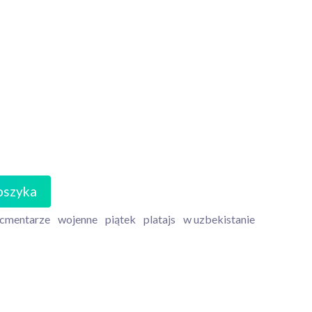
oszyka
cmentarze
wojenne
piątek
platajs
w uzbekistanie