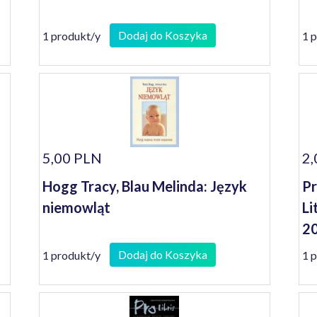
Dodaj do Koszyka
1 produkt/y
1 
5,00 PLN
2,
Hogg Tracy, Blau Melinda: Język
Pr
niemowląt
Li
2
i
Dodaj do Koszyka
1 produkt/y
1 