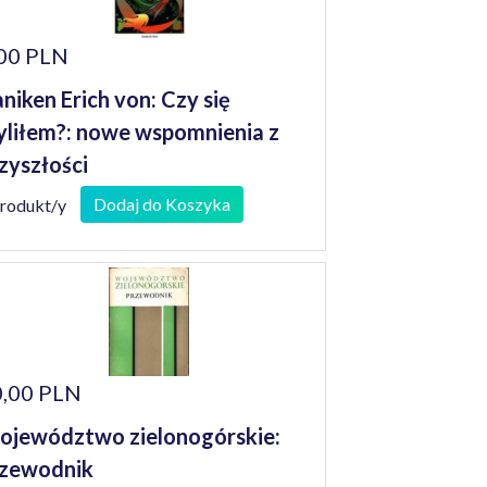
00 PLN
niken Erich von: Czy się
liłem?: nowe wspomnienia z
zyszłości
Dodaj do Koszyka
produkt/y
,00 PLN
jewództwo zielonogórskie:
zewodnik