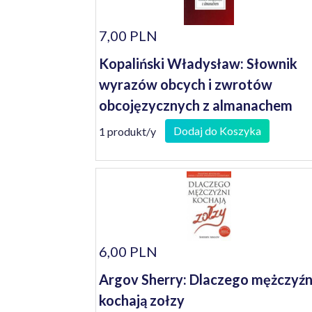
7,00 PLN
Kopaliński Władysław: Słownik
wyrazów obcych i zwrotów
obcojęzycznych z almanachem
Dodaj do Koszyka
1 produkt/y
6,00 PLN
Argov Sherry: Dlaczego mężczyźn
kochają zołzy