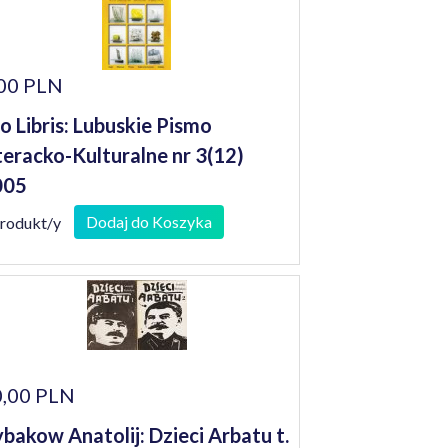
00 PLN
o Libris: Lubuskie Pismo
teracko-Kulturalne nr 3(12)
005
Dodaj do Koszyka
produkt/y
,00 PLN
bakow Anatolij: Dzieci Arbatu t.