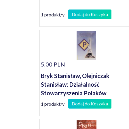
Dodaj do Koszyka
1 produkt/y
5,00 PLN
Bryk Stanisław, Olejniczak
Stanisław: Działalność
Stowarzyszenia Polaków
Poszkodowanych przez III Rzeszę 
Dodaj do Koszyka
1 produkt/y
wspomnienia jego członków