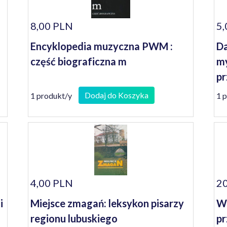
8,00 PLN
5,
Encyklopedia muzyczna PWM :
Da
część biograficzna m
my
pr
Dodaj do Koszyka
1 produkt/y
1 
4,00 PLN
20
i
Miejsce zmagań: leksykon pisarzy
Wo
regionu lubuskiego
pr