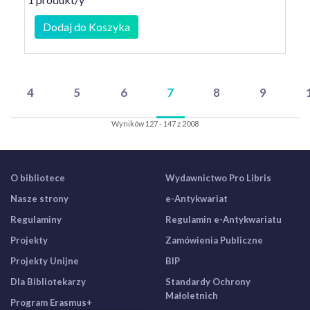
Dodaj do Koszyka
4
5
6
7
8
9
Wyników 127 - 147 z 2008
O bibliotece
Wydawnictwo Pro Libris
Nasze strony
e-Antykwariat
Regulaminy
Regulamin e-Antykwariatu
Projekty
Zamówienia Publiczne
Projekty Unijne
BIP
Dla Bibliotekarzy
Standardy Ochrony
Małoletnich
Program Erasmus+