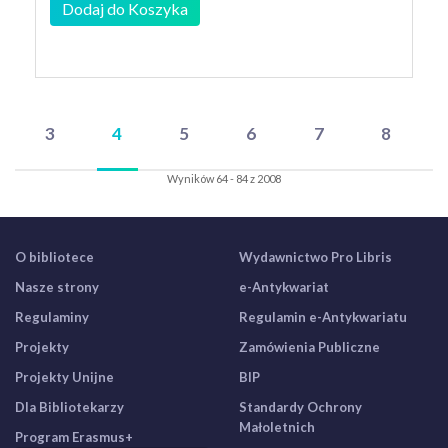
Dodaj do Koszyka
3
4
5
6
7
8
Wyników 64 - 84 z 2008
O bibliotece
Wydawnictwo Pro Libris
Nasze strony
e-Antykwariat
Regulaminy
Regulamin e-Antykwariatu
Projekty
Zamówienia Publiczne
Projekty Unijne
BIP
Dla Bibliotekarzy
Standardy Ochrony
Małoletnich
Program Erasmus+