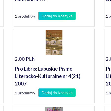
Dodaj do Koszyka
1 produkt/y
1 
2,00 PLN
2,
Pro Libris: Lubuskie Pismo
Pr
Literacko-Kulturalne nr 4(21)
Li
2007
2
Dodaj do Koszyka
1 produkt/y
1 