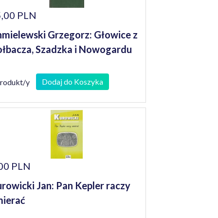
,00 PLN
mielewski Grzegorz: Głowice z
łbacza, Szadzka i Nowogardu
Dodaj do Koszyka
produkt/y
00 PLN
rowicki Jan: Pan Kepler raczy
ierać