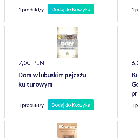
Dodaj do Koszyka
1 produkt/y
1 
7,00 PLN
6,
Dom w lubuskim pejzażu
Ku
kulturowym
Go
pr
Dodaj do Koszyka
1 produkt/y
1 