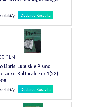
Dodaj do Koszyka
produkt/y
00 PLN
o Libris: Lubuskie Pismo
teracko-Kulturalne nr 1(22)
008
Dodaj do Koszyka
produkt/y