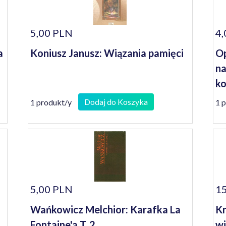
5,00 PLN
4,
a
Koniusz Janusz: Wiązania pamięci
Op
na
ko
se
Dodaj do Koszyka
1 produkt/y
1 
5,00 PLN
15
Wańkowicz Melchior: Karafka La
Kr
Fontaine'a T. 2
wi