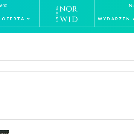
Ne
 600
OFERTA
WYDARZENI