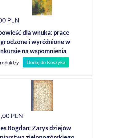
00 PLN
owieść dla wnuka: prace
grodzone i wyróżnione w
nkursie na wspomnienia
niorów
Dodaj do Koszyka
produkt/y
,00 PLN
es Bogdan: Zarys dziejów
niarstwa zielonogórskiego