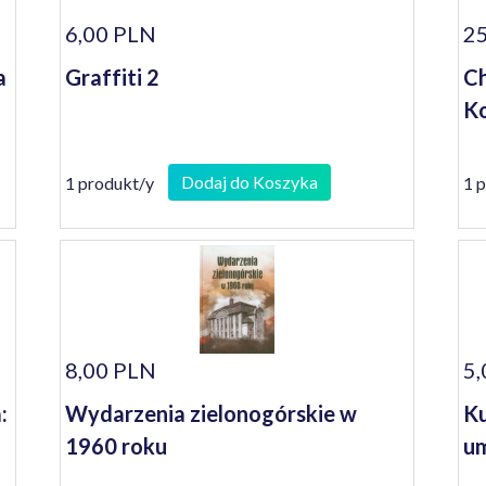
6,00 PLN
25
a
Graffiti 2
Ch
Ko
Dodaj do Koszyka
1 produkt/y
1 
8,00 PLN
5,
:
Wydarzenia zielonogórskie w
Ku
1960 roku
um