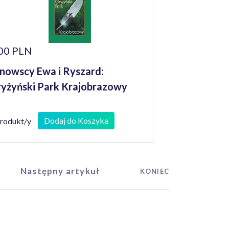
00 PLN
nowscy Ewa i Ryszard:
yżyński Park Krajobrazowy
Dodaj do Koszyka
produkt/y
Następny artykuł
KONIEC