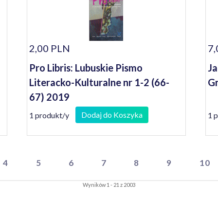
2,00 PLN
7,
Pro Libris: Lubuskie Pismo
Ja
Literacko-Kulturalne nr 1-2 (66-
Gr
67) 2019
Dodaj do Koszyka
1 produkt/y
1 
4
5
6
7
8
9
10
Wyników 1 - 21 z 2003