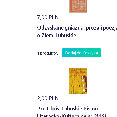
7,00 PLN
Odzyskane gniazda: proza i poezj
o Ziemi Lubuskiej
Dodaj do Koszyka
1 produkt/y
2,00 PLN
Pro Libris: Lubuskie Pismo
Literacko-Kulturalne nr 3(16)