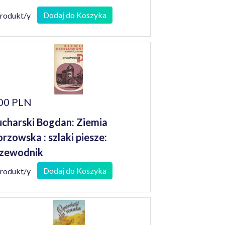
Dodaj do Koszyka
produkt/y
00 PLN
charski Bogdan: Ziemia
rzowska : szlaki piesze:
zewodnik
Dodaj do Koszyka
produkt/y