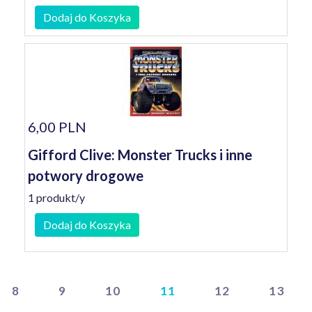
Dodaj do Koszyka
6,00 PLN
Gifford Clive: Monster Trucks i inne
potwory drogowe
1 produkt/y
Dodaj do Koszyka
8
9
10
11
12
13