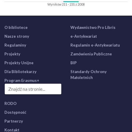
Wyników 211 - 231 z 2008
O bibliotece
Wydawnictwo Pro Libris
Nasze strony
e-Antykwariat
Regulaminy
Regulamin e-Antykwariatu
Projekty
Zamówienia Publiczne
Projekty Unijne
BIP
Dla Bibliotekarzy
Standardy Ochrony
Małoletnich
Program Erasmus+
RODO
Dostępność
Partnerzy
Kontakt