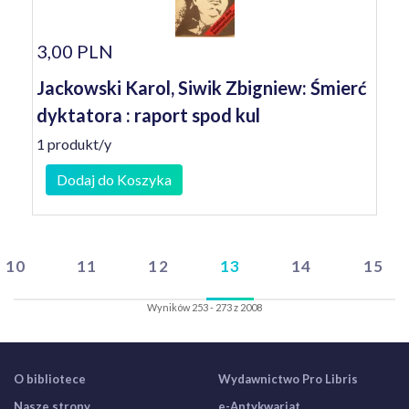
3,00 PLN
Jackowski Karol, Siwik Zbigniew: Śmierć
dyktatora : raport spod kul
1 produkt/y
Dodaj do Koszyka
10
11
12
13
14
15
Wyników 253 - 273 z 2008
O bibliotece
Wydawnictwo Pro Libris
Nasze strony
e-Antykwariat